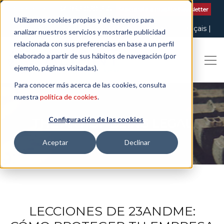
Contactar
| +34 932 020 256
Suscribete a nuestro Newsletter
Utilizamos cookies propias y de terceros para
Italiano
English
Español
Català
Français
analizar nuestros servicios y mostrarle publicidad
relacionada con sus preferencias en base a un perfil
elaborado a partir de sus hábitos de navegación (por
ejemplo, páginas visitadas).
Para conocer más acerca de las cookies, consulta
nuestra
política de cookies
.
Configuración de las cookies
THE ART OF BEING LEGAL
Aceptar
Declinar
LECCIONES DE 23ANDME: